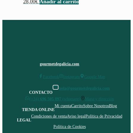
28,00
€
Añadir al carrito
gourmetdegalicia.com
Facebook
Instagram
Google Map
hola@gourmetdegalicia.com
CONTACTO
(+34)
696 505 897
(whatsapp)
Mapa y dirección
Mi cuenta
Carrito
Sobre Nosotros
Blog
TIENDA ONLINE
Condiciones de venta
Aviso legal
Política de Privacidad
LEGAL
Política de Cookies