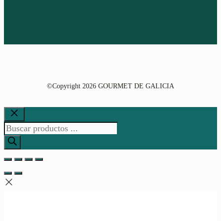
Copyright 2026 GOURMET DE GALICIA
©
Cerrar
Búsqueda
de
productos