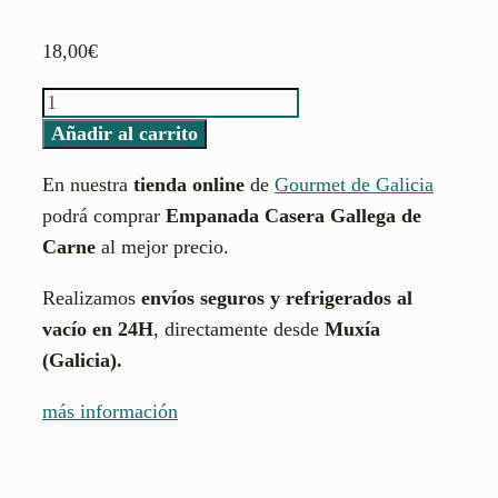
18,00
€
Empanada
casera
Añadir al carrito
carne
En nuestra
tienda online
de
Gourmet de Galicia
(1-
podrá comprar
Empanada Casera Gallega de
1,2kg)
Carne
al mejor precio.
cantidad
Realizamos
envíos seguros y refrigerados al
vacío en 24H
, directamente desde
Muxía
(Galicia).
más información